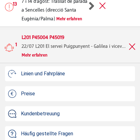
7 i 14 d’agost: Trasllat de parada
13
a Sencelles (direcció Santa
Eugènia/Palma)
Mehr erfahren
L201 P45004 P45019
1
22/07 L201 El servei Puigpunyent - Galilea i vicev...
Mehr erfahren
Linien und Fahrpläne
Preise
Kundenbetreuung
Häufig gestellte Fragen