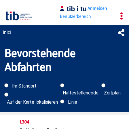
Zum Hauptinhalt springen
Anmelden
Benutzerbereich
Inici
Inicio
Bevorstehende
Abfahrten
Ihr Standort
Haltestellencode
Zeitplan
Auf der Karte lokalisieren
Linie
L304