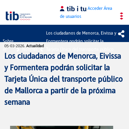
Saltar al contenido principal
Acceder
Área
de usuarios
Los ciudadanos de Menorca, Eivissa y
Sobre
Formentera podrán solicitar la
05-03-2026.
Actualidad
el
Noticias
Tarjeta Única del transporte público
Los ciudadanos de Menorca, Eivissa
CTM
de Mallorca a partir de la próxima
semana
y Formentera podrán solicitar la
Tarjeta Única del transporte público
de Mallorca a partir de la próxima
semana