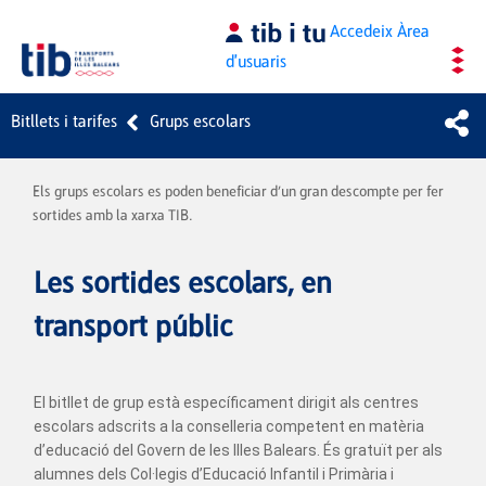
Salta al contingut principal
Accedeix
Àrea
d'usuaris
Bitllets i tarifes
Grups escolars
Els grups escolars es poden beneficiar d’un gran descompte per fer
sortides amb la xarxa TIB.
Les sortides escolars, en
transport públic
El bitllet de grup està específicament dirigit als centres
escolars adscrits a la conselleria competent en matèria
d’educació del Govern de les Illes Balears. És gratuït per als
alumnes dels Col·legis d’Educació Infantil i Primària i