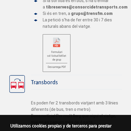
Si la sortida és en bus, s'ha d'enviar
a
tibreserves@consorcidetransports.com
Si és en tren, a
grups@trensfm.com
La petició s'ha de fer entre 30 i 7 dies
naturals abans del viatge.
Formulari
sol·licitud bitllet
de grup
Descarrega PDF
Transbords
Es poden fer 2 transbords viatjant amb 3 línies
diferents (de bus, tren o metro).
Bona notícia! Per molt llarg que sigui el viatge,
mai no es paguen més de 4 salts.
Utilizamos cookies propias y de terceros para prestar