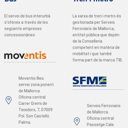
El servei de bus interurbà
La xarxa de tren i metro és
s'ofereix a través de les
gestionada per Serveis
següents empreses
Ferroviaris de Mallorca,
concessionàries:
entitat pública que depèn
de la Conselleria
competent en matèria de
mobilitat i que també
forma part de la marca TIB.
Moventis Illes:
servei zona ponent
de Mallorca.
Oficina central:
Carrer Gremi de
Serveis Ferroviaris
Teixidors, 7, 07009
de Mallorca.
Pol. Son Castelló.
Oficina central:
Palma.
Passatge Cala