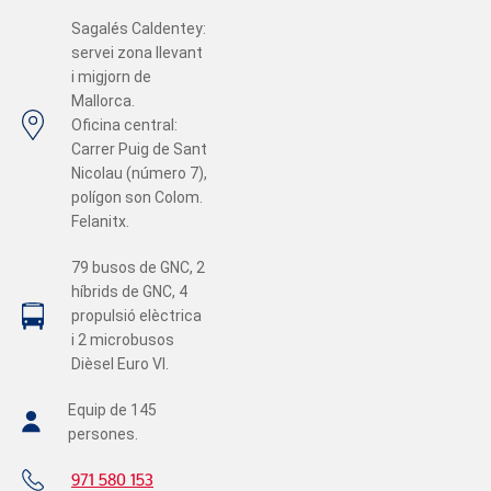
Sagalés Caldentey:
servei zona llevant
i migjorn de
Mallorca.
Oficina central:
Carrer Puig de Sant
Nicolau (número 7),
polígon son Colom.
Felanitx.
79 busos de GNC, 2
híbrids de GNC, 4
propulsió elèctrica
i 2 microbusos
Dièsel Euro VI.
Equip de 145
persones.
971 580 153