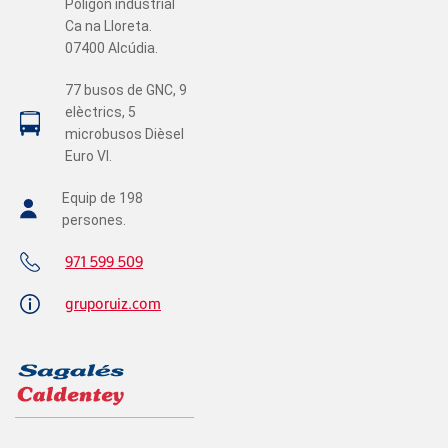
Polígon industrial
Ca na Lloreta.
07400 Alcúdia.
77 busos de GNC, 9
elèctrics, 5
microbusos Dièsel
Euro VI.
Equip de 198
persones.
971 599 509
gruporuiz.com