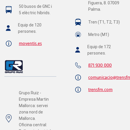
Figuera, 8. 07009
50 busos de GNC i
Palma.
5 elèctric híbrids.
Tren (T1, T2, T3)
Equip de 120
persones.
Metro (M1)
moventis.es
Equip de 172
persones.
871 930 000
comunicacio@trensf
trensfm.com
Grupo Ruiz -
Empresa Martin
Mallorca: servei
zona nord de
Mallorca.
Oficina central: