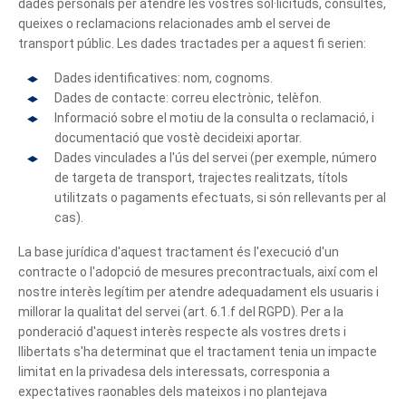
dades personals per atendre les vostres sol·licituds, consultes,
queixes o reclamacions relacionades amb el servei de
transport públic. Les dades tractades per a aquest fi serien:
Dades identificatives: nom, cognoms.
Dades de contacte: correu electrònic, telèfon.
Informació sobre el motiu de la consulta o reclamació, i
documentació que vostè decideixi aportar.
Dades vinculades a l'ús del servei (per exemple, número
de targeta de transport, trajectes realitzats, títols
utilitzats o pagaments efectuats, si són rellevants per al
cas).
La base jurídica d'aquest tractament és l'execució d'un
contracte o l'adopció de mesures precontractuals, així com el
nostre interès legítim per atendre adequadament els usuaris i
millorar la qualitat del servei (art. 6.1.f del RGPD). Per a la
ponderació d'aquest interès respecte als vostres drets i
llibertats s'ha determinat que el tractament tenia un impacte
limitat en la privadesa dels interessats, corresponia a
expectatives raonables dels mateixos i no plantejava