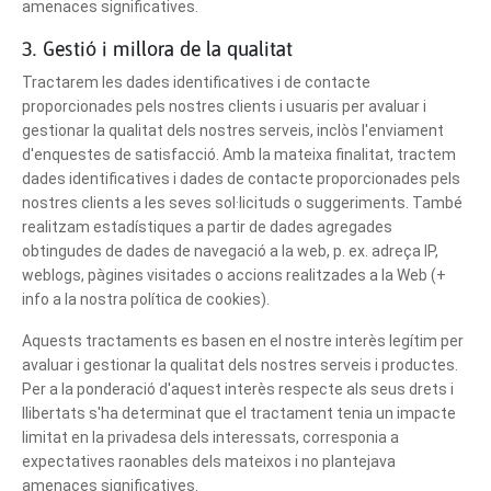
amenaces significatives.
3. Gestió i millora de la qualitat
Tractarem les dades identificatives i de contacte
proporcionades pels nostres clients i usuaris per avaluar i
gestionar la qualitat dels nostres serveis, inclòs l'enviament
d'enquestes de satisfacció. Amb la mateixa finalitat, tractem
dades identificatives i dades de contacte proporcionades pels
nostres clients a les seves sol·licituds o suggeriments. També
realitzam estadístiques a partir de dades agregades
obtingudes de dades de navegació a la web, p. ex. adreça IP,
weblogs, pàgines visitades o accions realitzades a la Web (+
info a la nostra política de cookies).
Aquests tractaments es basen en el nostre interès legítim per
avaluar i gestionar la qualitat dels nostres serveis i productes.
Per a la ponderació d'aquest interès respecte als seus drets i
llibertats s'ha determinat que el tractament tenia un impacte
limitat en la privadesa dels interessats, corresponia a
expectatives raonables dels mateixos i no plantejava
amenaces significatives.