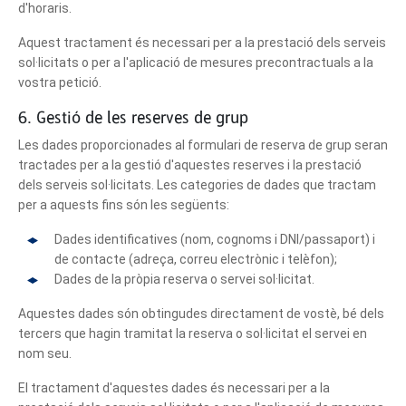
d'horaris.
Aquest tractament és necessari per a la prestació dels serveis
sol·licitats o per a l'aplicació de mesures precontractuals a la
vostra petició.
6. Gestió de les reserves de grup
Les dades proporcionades al formulari de reserva de grup seran
tractades per a la gestió d'aquestes reserves i la prestació
dels serveis sol·licitats. Les categories de dades que tractam
per a aquests fins són les següents:
Dades identificatives (nom, cognoms i DNI/passaport) i
de contacte (adreça, correu electrònic i telèfon);
Dades de la pròpia reserva o servei sol·licitat.
Aquestes dades són obtingudes directament de vostè, bé dels
tercers que hagin tramitat la reserva o sol·licitat el servei en
nom seu.
El tractament d'aquestes dades és necessari per a la