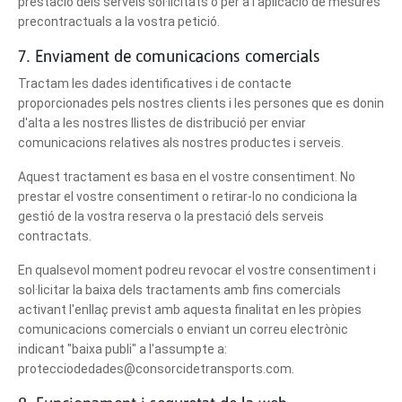
prestació dels serveis sol·licitats o per a l'aplicació de mesures
precontractuals a la vostra petició.
7. Enviament de comunicacions comercials
Tractam les dades identificatives i de contacte
proporcionades pels nostres clients i les persones que es donin
d'alta a les nostres llistes de distribució per enviar
comunicacions relatives als nostres productes i serveis.
Aquest tractament es basa en el vostre consentiment. No
prestar el vostre consentiment o retirar-lo no condiciona la
gestió de la vostra reserva o la prestació dels serveis
contractats.
En qualsevol moment podreu revocar el vostre consentiment i
sol·licitar la baixa dels tractaments amb fins comercials
activant l'enllaç previst amb aquesta finalitat en les pròpies
comunicacions comercials o enviant un correu electrònic
indicant "baixa publi" a l'assumpte a:
protecciodedades@consorcidetransports.com.