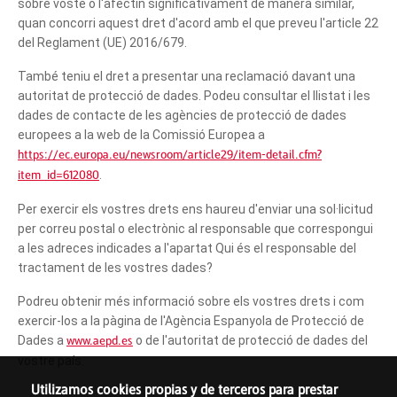
sobre vostè o l'afectin significativament de manera similar,
quan concorri aquest dret d'acord amb el que preveu l'article 22
del Reglament (UE) 2016/679.
També teniu el dret a presentar una reclamació davant una
autoritat de protecció de dades. Podeu consultar el llistat i les
dades de contacte de les agències de protecció de dades
europees a la web de la Comissió Europea a
https://ec.europa.eu/newsroom/article29/item-detail.cfm?
item_id=612080
.
Per exercir els vostres drets ens haureu d'enviar una sol·licitud
per correu postal o electrònic al responsable que correspongui
a les adreces indicades a l'apartat Qui és el responsable del
tractament de les vostres dades?
Podreu obtenir més informació sobre els vostres drets i com
exercir-los a la pàgina de l'Agència Espanyola de Protecció de
Dades a
www.aepd.es
o de l'autoritat de protecció de dades del
vostre país.
Utilizamos cookies propias y de terceros para prestar