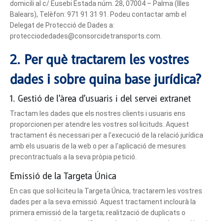
domicili al c/ Eusebi Estada núm. 28, 07004 – Palma (Illes
Balears), Telèfon: 971 91 31 91. Podeu contactar amb el
Delegat de Protecció de Dades a:
protecciodedades@consorcidetransports.com.
2. Per què tractarem les vostres
dades i sobre quina base jurídica?
1. Gestió de l'àrea d'usuaris i del servei extranet
Tractam les dades que els nostres clients i usuaris ens
proporcionen per atendre les vostres sol·licituds. Aquest
tractament és necessari per a l'execució de la relació jurídica
amb els usuaris de la web o per a l'aplicació de mesures
precontractuals a la seva pròpia petició.
Emissió de la Targeta Única
En cas que sol·liciteu la Targeta Única, tractarem les vostres
dades per a la seva emissió. Aquest tractament inclourà la
primera emissió de la targeta; realització de duplicats o