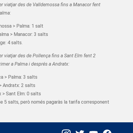
er viatjar des de Valldemossa fins a Manacor fent
Palma:
mossa > Palma: 1 salt
alma > Manacor: 3 salts
ge: 4 salts.
er viatjar des de Pollença fins a Sant Elm fent 2
rimer a Palma i després a Andratx:
a > Palma: 3 salts
 Andratx: 2 salts
 > Sant Elm: 0 salts
de 5 salts, però només pagaràs la tarifa corresponent