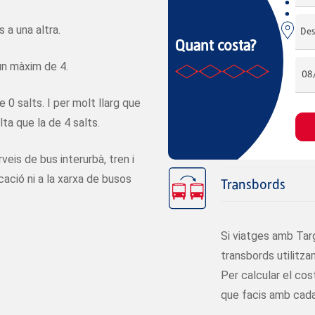
 a una altra.
 un màxim de 4.
e 0 salts. I per molt llarg que
lta que la de 4 salts.
veis de bus interurbà, tren i
icació ni a la xarxa de busos
Transbords
Si viatges amb Targ
transbords utilitzan
Per calcular el cos
que facis amb cada 