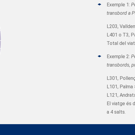
Exemple 1:
P
transbord a 
L203, Vallde
L401 o T3, P
Total del viat
Exemple 2:
P
transbords, p
L301, Pollenç
L101, Palma >
L121, Andratx
El viatge és 
a 4 salts.