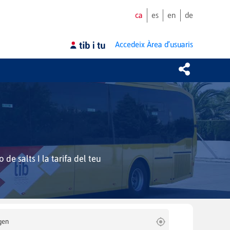
ca
es
en
de
Accedeix
Àrea d'usuaris
de salts I la tarifa del teu