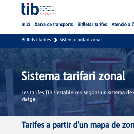
Salta al contingut principal
Inici
Xarxa de transports
Bitllets i tarifes
Atenció a l
Bitllets i tarifes
Sistema tarifari zonal
Sistema tarifari zonal
Les tarifes TIB s’estableixen segons un sistema de s
viatge.
Tarifes a partir d'un mapa de zo