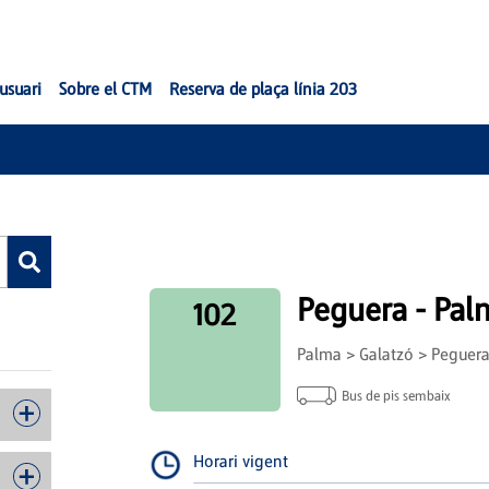
'usuari
Sobre el CTM
Reserva de plaça línia 203
Peguera - Pal
102
Palma > Galatzó > Peguer
Bus de pis sembaix
Horari vigent