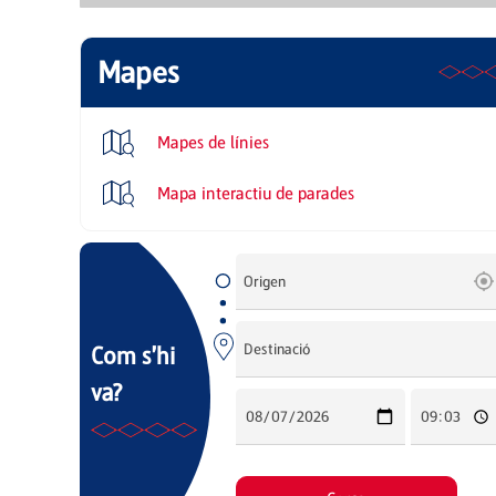
Mapes
Mapes de línies
Mapa interactiu de parades