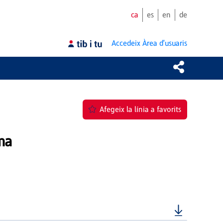
ca
es
en
de
Accedeix
Àrea d'usuaris
Afegeix la línia a favorits
ma
a