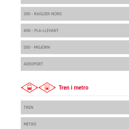
300 - RAIGUER-NORD
400 - PLA-LLEVANT
500 - MIGJORN
AEROPORT
Tren i metro
TREN
METRO