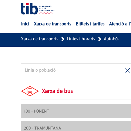
Salta al contingut principal
Inici
Xarxa de transports
Bitllets i tarifes
Atenció a l
Xarxa de transports
Linies i horaris
Autobús
Xarxa de bus
100 - PONENT
200 - TRAMUNTANA