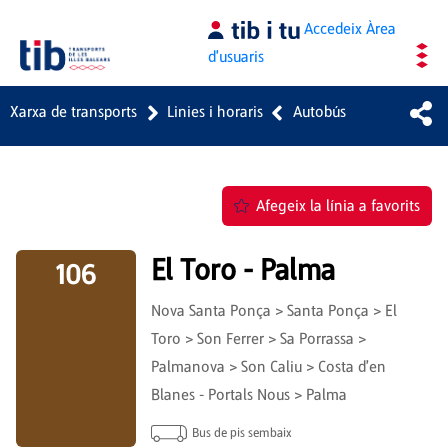
Salta al contingut principal
Accedeix
Àrea
d'usuaris
Xarxa de transports
Linies i horaris
Autobús
Afegeix la línia a favorits
El Toro - Palma
106
Nova Santa Ponça > Santa Ponça > El
Toro > Son Ferrer > Sa Porrassa >
Palmanova > Son Caliu > Costa d'en
Blanes - Portals Nous > Palma
Bus de pis sembaix