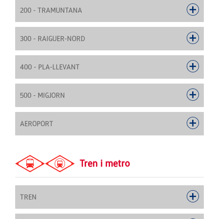
200 - TRAMUNTANA
300 - RAIGUER-NORD
400 - PLA-LLEVANT
500 - MIGJORN
AEROPORT
Tren i metro
TREN