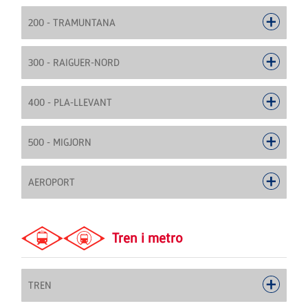
200 - TRAMUNTANA
300 - RAIGUER-NORD
400 - PLA-LLEVANT
500 - MIGJORN
AEROPORT
Tren i metro
TREN