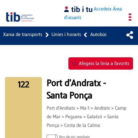
Salta al contingut principal
Accedeix
Àrea
d'usuaris
Xarxa de transports
Linies i horaris
Autobús
Afegeix la línia a favorits
Port d'Andratx -
122
Santa Ponça
Port d'Andratx > Ma-1 > Andratx > Camp
de Mar > Peguera > Galatzó > Santa
Ponça > Costa de la Calma
Bus de pis sembaix