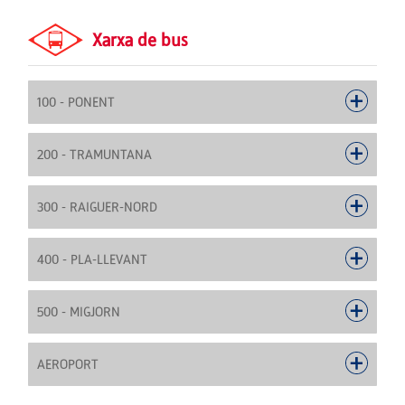
Xarxa de bus
100 - PONENT
200 - TRAMUNTANA
300 - RAIGUER-NORD
400 - PLA-LLEVANT
500 - MIGJORN
AEROPORT