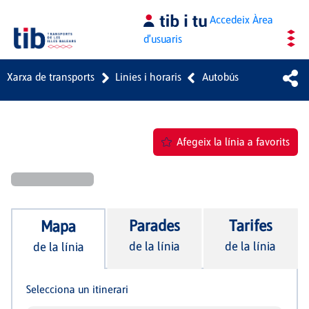
Salta al contingut principal
Accedeix
Àrea
d'usuaris
Xarxa de transports
Linies i horaris
Autobús
Afegeix la línia a favorits
Parades
Tarifes
Mapa
de la línia
de la línia
de la línia