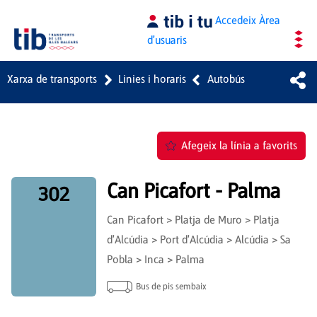
Salta al contingut principal
Accedeix
Àrea
d'usuaris
Xarxa de transports
Linies i horaris
Autobús
Afegeix la línia a favorits
Can Picafort - Palma
302
Can Picafort > Platja de Muro > Platja
d'Alcúdia > Port d'Alcúdia > Alcúdia > Sa
Pobla > Inca > Palma
Bus de pis sembaix