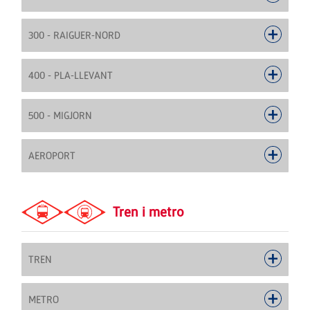
300 - RAIGUER-NORD
400 - PLA-LLEVANT
500 - MIGJORN
AEROPORT
Tren i metro
TREN
METRO