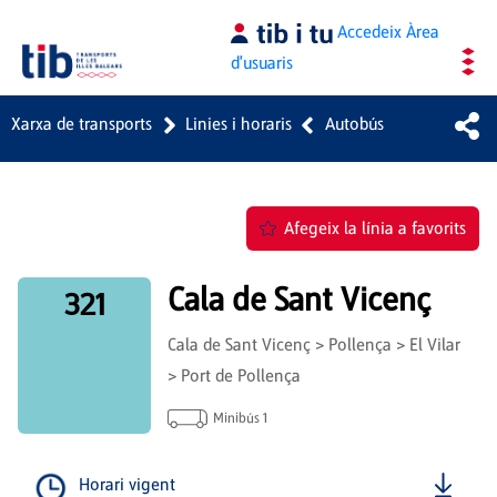
Salta al contingut principal
Accedeix
Àrea
d'usuaris
Xarxa de transports
Linies i horaris
Autobús
Afegeix la línia a favorits
Cala de Sant Vicenç
321
Cala de Sant Vicenç > Pollença > El Vilar
> Port de Pollença
Minibús 1
Horari vigent