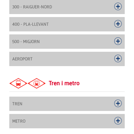
300 - RAIGUER-NORD
400 - PLA-LLEVANT
500 - MIGJORN
AEROPORT
Tren i metro
TREN
METRO