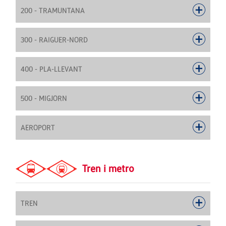
200 - TRAMUNTANA
300 - RAIGUER-NORD
400 - PLA-LLEVANT
500 - MIGJORN
AEROPORT
Tren i metro
TREN