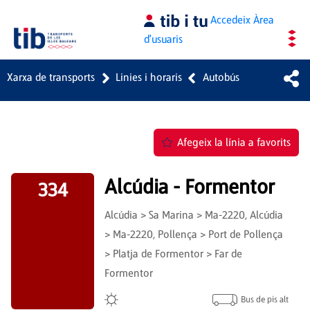
Salta al contingut principal
Accedeix
Àrea
d'usuaris
Xarxa de transports
Linies i horaris
Autobús
Afegeix la línia a favorits
Alcúdia - Formentor
334
Alcúdia > Sa Marina > Ma-2220, Alcúdia
> Ma-2220, Pollença > Port de Pollença
> Platja de Formentor > Far de
Formentor
Bus de pis alt