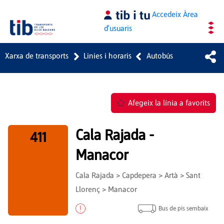
Salta al contingut principal
Accedeix
Àrea
d'usuaris
Xarxa de transports
Linies i horaris
Autobús
Afegeix la línia a favorits
Cala Rajada -
411
Manacor
Cala Rajada > Capdepera > Artà > Sant
Llorenç > Manacor
Bus de pis sembaix