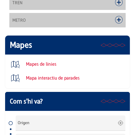
TREN
METRO
Mapes
Mapes de línies
Mapa interactiu de parades