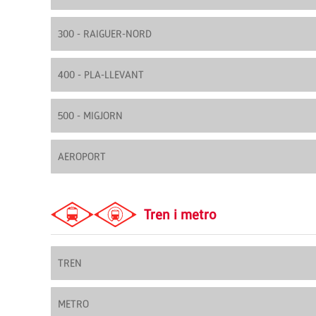
300 - RAIGUER-NORD
400 - PLA-LLEVANT
500 - MIGJORN
AEROPORT
Tren i metro
TREN
METRO