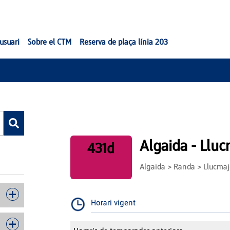
'usuari
Sobre el CTM
Reserva de plaça línia 203
Algaida - Lluc
431d
Algaida > Randa > Llucmaj
Horari vigent