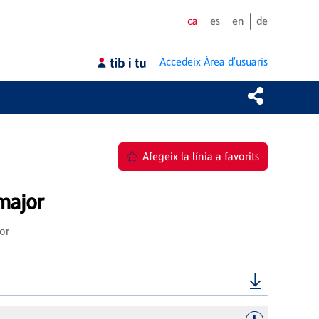
ca
es
en
de
Accedeix
Àrea d'usuaris
Afegeix la línia a favorits
major
or