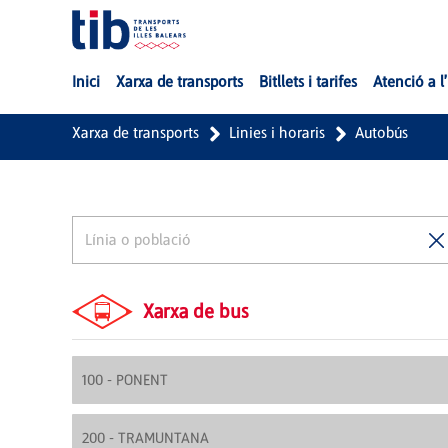
Salta al contingut principal
Inici
Xarxa de transports
Bitllets i tarifes
Atenció a l
Xarxa de transports
Linies i horaris
Autobús
Xarxa de bus
100 - PONENT
200 - TRAMUNTANA