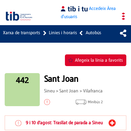
Salta al contingut principal
Accedeix
Àrea
d'usuaris
Xarxa de transports
Linies i horaris
Autobús
Afegeix la línia a favorits
Sant Joan
442
Sineu > Sant Joan > Vilafranca
Minibús 2
9 i 10 d’agost: Trasllat de parada a Sineu