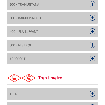
200 - TRAMUNTANA
300 - RAIGUER-NORD
400 - PLA-LLEVANT
500 - MIGJORN
AEROPORT
Tren i metro
TREN