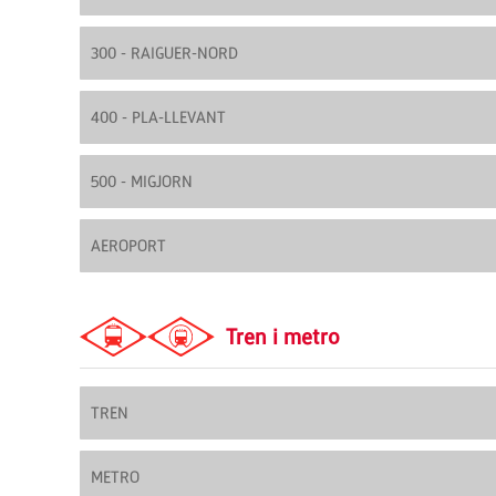
300 - RAIGUER-NORD
400 - PLA-LLEVANT
500 - MIGJORN
AEROPORT
Tren i metro
TREN
METRO