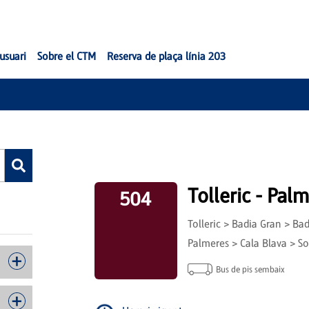
'usuari
Sobre el CTM
Reserva de plaça línia 203
Tolleric - Pal
504
Tolleric > Badia Gran > Ba
Palmeres > Cala Blava > So
Bus de pis sembaix