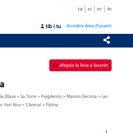
ca
es
en
de
Accedeix
Àrea d'usuaris
Afegeix la línia a favorits
ma
dia Blava > Sa Torre > Puigderrós > Maioris Decima > Les
n Verí Nou > S'Arenal > Palma