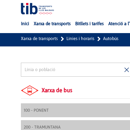
Salta al contingut principal
Inici
Xarxa de transports
Bitllets i tarifes
Atenció a l
Xarxa de transports
Linies i horaris
Autobús
Xarxa de bus
100 - PONENT
200 - TRAMUNTANA