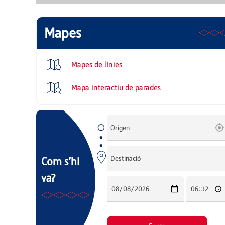
Mapes
Mapes de línies
Mapa interactiu de parades