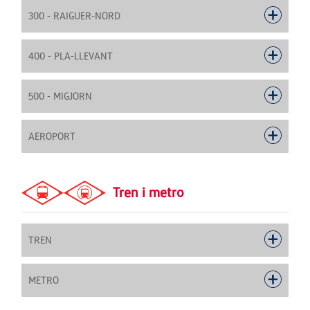
300 - RAIGUER-NORD
400 - PLA-LLEVANT
500 - MIGJORN
AEROPORT
Tren i metro
TREN
METRO