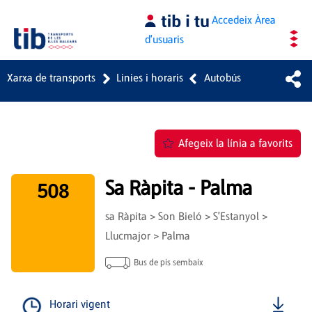
Salta al contingut principal
Accedeix
Àrea
d'usuaris
Xarxa de transports
Linies i horaris
Autobús
Afegeix la línia a favorits
Sa Ràpita - Palma
508
sa Ràpita > Son Bieló > S'Estanyol >
Llucmajor > Palma
Bus de pis sembaix
Horari vigent