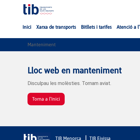
Inici
Xarxa de transports
Bitllets i tarifes
Atenció a l
Manteniment
Lloc web en manteniment
Disculpau les molèsties. Tornam aviat.
Torna a l'Inici
TIB Menorca
TIB Eivissa