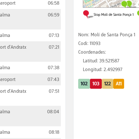
eroport
06:58
Palma
06:59
Nom
:
Molí de Santa Ponça 1
Palma
07:13
Codi
:
11093
ort d'Andratx
07:21
Coordenades
:
Latitud
:
39.521587
Palma
07:38
Longitud
:
2.492997
eroport
07:43
102
103
122
A11
ort d'Andratx
07:51
Palma
08:04
Palma
08:18