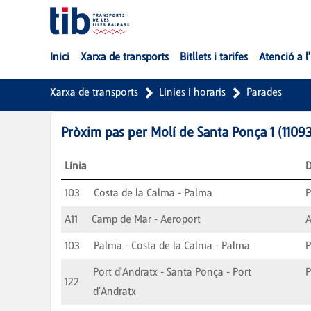
Salta al contingut principal
Inici
Xarxa de transports
Bitllets i tarifes
Atenció a l
Xarxa de transports
Linies i horaris
Parades
Pròxim pas per
Molí de Santa Ponça 1
(
1109
Línia
D
103
Costa de la Calma - Palma
A11
Camp de Mar - Aeroport
A
103
Palma - Costa de la Calma - Palma
Port d'Andratx - Santa Ponça - Port
P
122
d'Andratx