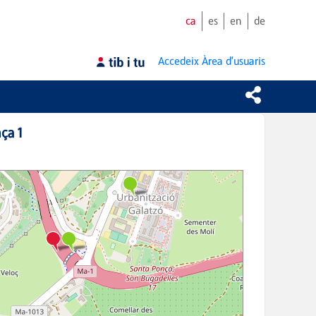
ca
es
en
de
Accedeix
Àrea d'usuaris
ça 1