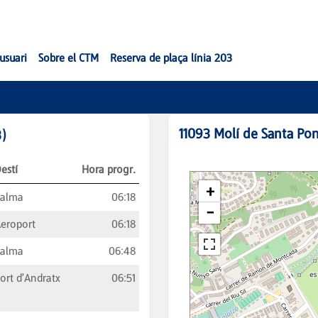
'usuari
Sobre el CTM
Reserva de plaça línia 203
11093
Molí de Santa Pon
3
)
estí
Hora progr.
Palma
06:18
eroport
06:18
Palma
06:48
ort d'Andratx
06:51