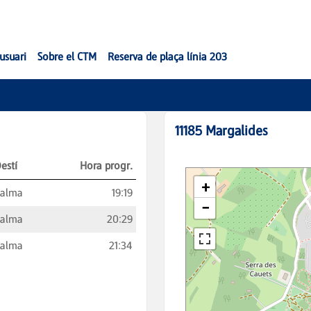
'usuari
Sobre el CTM
Reserva de plaça línia 203
11185
Margalides
estí
Hora progr.
Palma
19:19
Palma
20:29
Palma
21:34