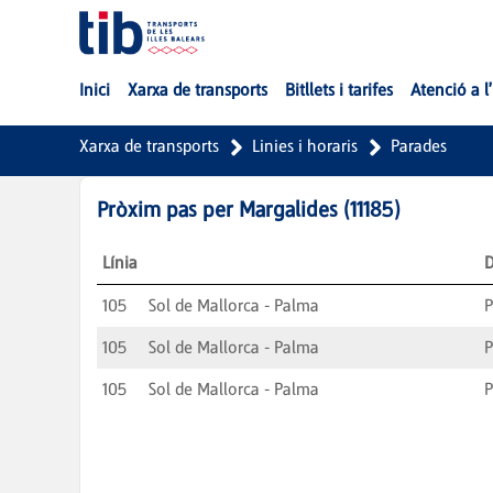
Salta al contingut principal
Inici
Xarxa de transports
Bitllets i tarifes
Atenció a l
Xarxa de transports
Linies i horaris
Parades
Pròxim pas per
Margalides
(
11185
)
Línia
D
105
Sol de Mallorca - Palma
105
Sol de Mallorca - Palma
105
Sol de Mallorca - Palma