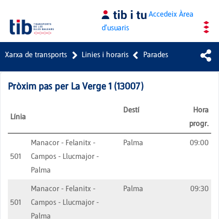
Salta al contingut principal
Accedeix
Àrea
d'usuaris
Xarxa de transports
Linies i horaris
Parades
Pròxim pas per
La Verge 1
(
13007
)
Destí
Hora
Línia
progr.
Manacor - Felanitx -
Palma
09:00
501
Campos - Llucmajor -
Palma
Manacor - Felanitx -
Palma
09:30
501
Campos - Llucmajor -
Palma