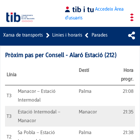
Salta al contingut principal
Accedeix
Àrea
d'usuaris
Xarxa de transports
Linies i horaris
Parades
Pròxim pas per
Consell - Alaró Estació
(
212
)
Destí
Hora
Línia
progr.
Manacor – Estació
Palma
21:08
T3
Intermodal
Estació Intermodal –
Manacor
21:35
T3
Manacor
Sa Pobla – Estació
Palma
21:38
T2