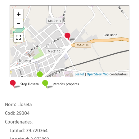
Nom
:
Lloseta
Codi
:
29004
Coordenades
:
Latitud
:
39.720364