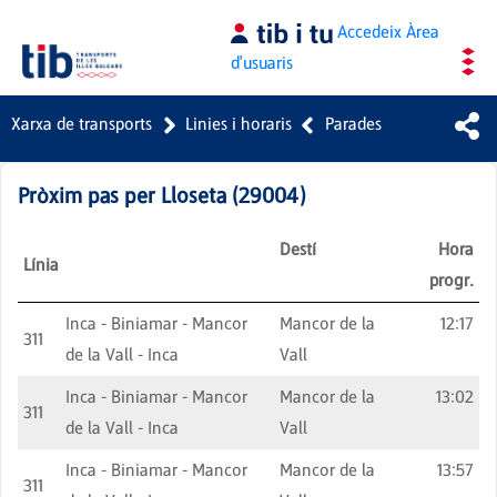
Salta al contingut principal
Accedeix
Àrea
d'usuaris
Xarxa de transports
Linies i horaris
Parades
Pròxim pas per
Lloseta
(
29004
)
Destí
Hora
Línia
progr.
Inca - Biniamar - Mancor
Mancor de la
12:17
311
de la Vall - Inca
Vall
Inca - Biniamar - Mancor
Mancor de la
13:02
311
de la Vall - Inca
Vall
Inca - Biniamar - Mancor
Mancor de la
13:57
311