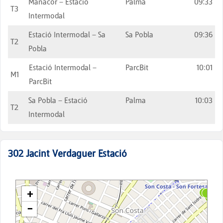
Manacor – Estació
Palma
09:33
T3
Intermodal
Estació Intermodal – Sa
Sa Pobla
09:36
T2
Pobla
Estació Intermodal –
ParcBit
10:01
M1
ParcBit
Sa Pobla – Estació
Palma
10:03
T2
Intermodal
302
Jacint Verdaguer Estació