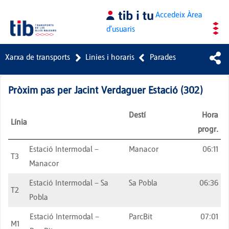
Salta al contingut principal
Accedeix
Àrea
d'usuaris
Xarxa de transports
Linies i horaris
Parades
Pròxim pas per
Jacint Verdaguer Estació
(
302
)
Destí
Hora
Línia
progr.
Estació Intermodal –
Manacor
06:11
T3
Manacor
Estació Intermodal – Sa
Sa Pobla
06:36
T2
Pobla
Estació Intermodal –
ParcBit
07:01
M1