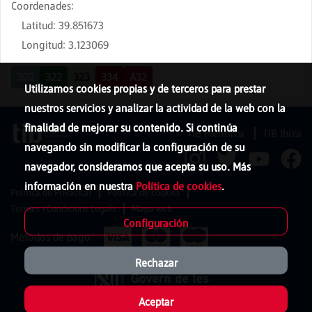
Coordenades
:
Latitud
:
39.851673
Longitud
:
3.123069
302
322
323
334
A32
Utilizamos cookies propias y de terceros para prestar
nuestros servicios y analizar la actividad de la web con la
finalidad de mejorar su contenido. Si continúa
TIB Menorca
TIB Ibiza
navegando sin modificar la configuración de su
navegador, consideramos que acepta su uso. Más
información en nuestra
Política de cookies
.
Política de Privacitat
Política de cookies
Termes i Condicions Legals
Mapa web
Configuración
Métodos de pago:
Rechazar
Aceptar