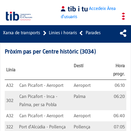
Salta al contingut principal
Accedeix
Àrea
d'usuaris
Xarxa de transports
Linies i horaris
Parades
Pròxim pas per
Centre històric
(
3034
)
Destí
Hora
Línia
progr.
A32
Can Picafort - Aeroport
Aeroport
06:10
Can Picafort - Inca -
Palma
06:20
302
Palma, per sa Pobla
A32
Can Picafort - Aeroport
Aeroport
06:40
322
Port d'Alcúdia - Pollença
Pollença
07:05