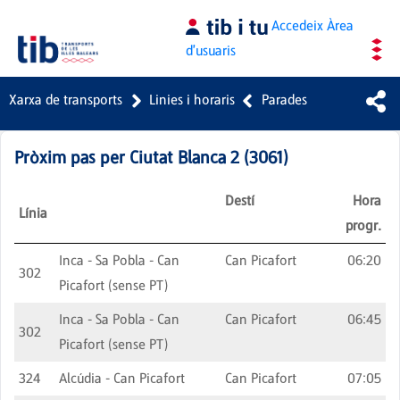
Salta al contingut principal
Accedeix
Àrea
d'usuaris
Xarxa de transports
Linies i horaris
Parades
Pròxim pas per
Ciutat Blanca 2
(
3061
)
Destí
Hora
Línia
progr.
Inca - Sa Pobla - Can
Can Picafort
06:20
302
Picafort (sense PT)
Inca - Sa Pobla - Can
Can Picafort
06:45
302
Picafort (sense PT)
324
Alcúdia - Can Picafort
Can Picafort
07:05