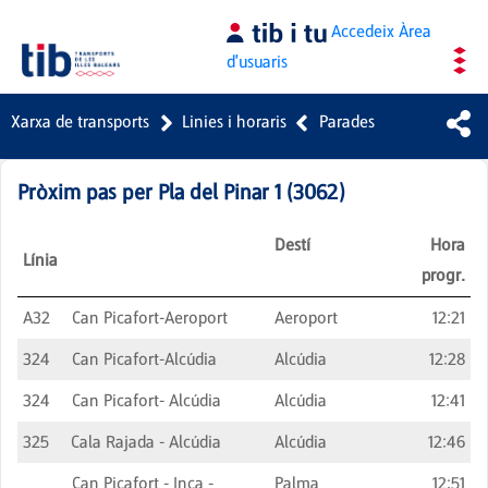
Salta al contingut principal
Accedeix
Àrea
d'usuaris
Xarxa de transports
Linies i horaris
Parades
Pròxim pas per
Pla del Pinar 1
(
3062
)
Destí
Hora
Línia
progr.
A32
Can Picafort-Aeroport
Aeroport
12:21
324
Can Picafort-Alcúdia
Alcúdia
12:28
324
Can Picafort- Alcúdia
Alcúdia
12:41
325
Cala Rajada - Alcúdia
Alcúdia
12:46
Can Picafort - Inca -
Palma
12:51