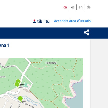
ca
es
en
de
Accedeix
Àrea d'usuaris
ena 1