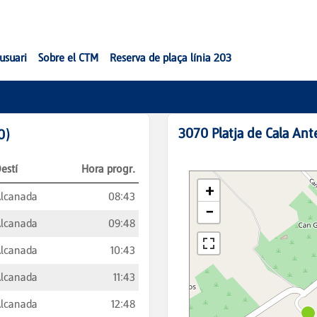
'usuari
Sobre el CTM
Reserva de plaça línia 203
3070
Platja de Cala Ant
0
)
estí
Hora progr.
lcanada
08:43
lcanada
09:48
lcanada
10:43
lcanada
11:43
lcanada
12:48