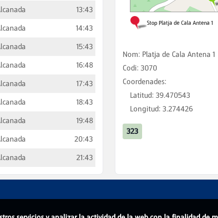
lcanada
13:43
lcanada
14:43
lcanada
15:43
Nom
:
Platja de Cala Antena 1
lcanada
16:48
Codi
:
3070
Coordenades
:
lcanada
17:43
Latitud
:
39.470543
lcanada
18:43
Longitud
:
3.274426
lcanada
19:48
323
lcanada
20:43
lcanada
21:43
stros servicios y analizar la actividad de la web con la finalidad de