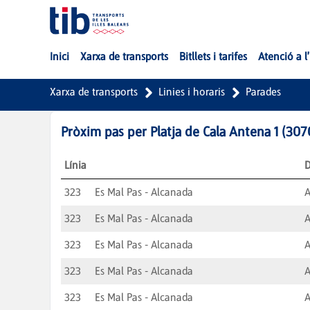
Salta al contingut principal
Inici
Xarxa de transports
Bitllets i tarifes
Atenció a l
Xarxa de transports
Linies i horaris
Parades
Pròxim pas per
Platja de Cala Antena 1
(
307
Línia
D
323
Es Mal Pas - Alcanada
A
323
Es Mal Pas - Alcanada
A
323
Es Mal Pas - Alcanada
A
323
Es Mal Pas - Alcanada
A
323
Es Mal Pas - Alcanada
A