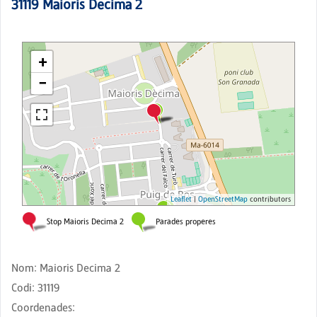
31119
Maioris Decima 2
Nom
:
Maioris Decima 2
Codi
:
31119
Coordenades
: