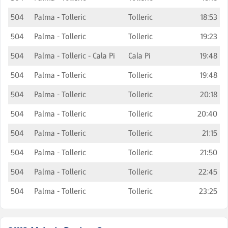
504
Palma - Tolleric
Tolleric
18:53
504
Palma - Tolleric
Tolleric
19:23
504
Palma - Tolleric - Cala Pi
Cala Pi
19:48
504
Palma - Tolleric
Tolleric
19:48
504
Palma - Tolleric
Tolleric
20:18
504
Palma - Tolleric
Tolleric
20:40
504
Palma - Tolleric
Tolleric
21:15
504
Palma - Tolleric
Tolleric
21:50
504
Palma - Tolleric
Tolleric
22:45
504
Palma - Tolleric
Tolleric
23:25