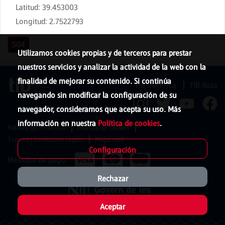
Latitud
:
39.453003
Longitud
:
2.7522793
504
Utilizamos cookies propias y de terceros para prestar
nuestros servicios y analizar la actividad de la web con la
finalidad de mejorar su contenido. Si continúa
TIB Menorca
TIB Ibiza
navegando sin modificar la configuración de su
navegador, consideramos que acepta su uso. Más
información en nuestra
Política de cookies
.
Política de Privacitat
Política de cookies
Termes i Condicions Legals
Mapa web
Configuración
Métodos de pago:
Rechazar
Aceptar