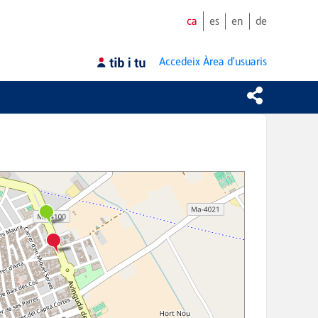
ca
es
en
de
Accedeix
Àrea d'usuaris