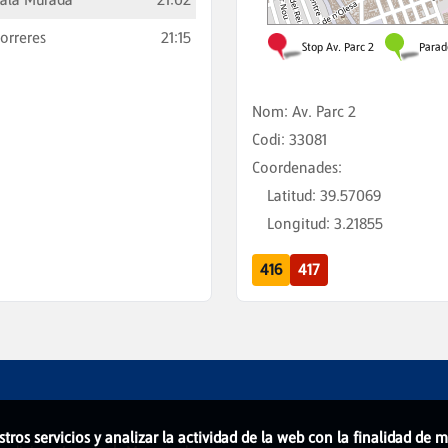
orreres
21:15
Nom
:
Av. Parc 2
Codi
:
33081
Coordenades
:
Latitud
:
39.57069
Longitud
:
3.21855
416
417
stros servicios y analizar la actividad de la web con la finalidad de