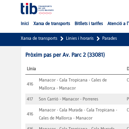
Salta al contingut principal
Inici
Xarxa de transports
Bitllets i tarifes
Atenció a l
Xarxa de transports
Linies i horaris
Parades
Pròxim pas per
Av. Parc 2
(
33081
)
Línia
D
Manacor - Cala Tropicana - Cales de
C
416
Mallorca - Manacor
417
Son Carrió - Manacor - Porreres
P
Manacor - Cala Murada - Cala Tropicana -
C
416
Cales de Mallorca - Manacor
416
Manacor - Cala Tropicana - Cala Murada
C