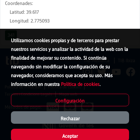
Coordenades
:
Latitud
:
39.617
Longitud
:
2.775093
341
Utilizamos cookies propias y de terceros para prestar
nuestros servicios y analizar la actividad de la web con la
finalidad de mejorar su contenido. Si continúa
TIB Menorca
TIB Ibiza
navegando sin modificar la configuración de su
navegador, consideramos que acepta su uso. Más
información en nuestra
Política de cookies
.
Política de Privacitat
Política de cookies
Termes i Condicions Legals
Mapa web
Configuración
Métodos de pago:
Rechazar
Aceptar