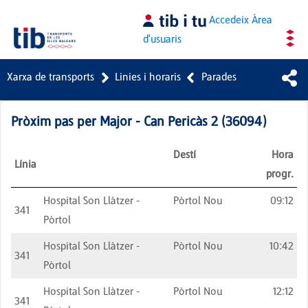
Salta al contingut principal
Accedeix
Àrea
d'usuaris
Xarxa de transports
Linies i horaris
Parades
Pròxim pas per
Major - Can Pericàs 2
(
36094
)
Destí
Hora
Línia
progr.
Hospital Son Llàtzer -
Pòrtol Nou
09:12
341
Pòrtol
Hospital Son Llàtzer -
Pòrtol Nou
10:42
341
Pòrtol
Hospital Son Llàtzer -
Pòrtol Nou
12:12
341