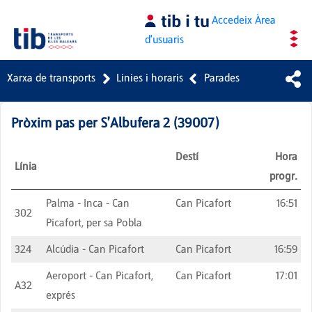
Salta al contingut principal
Accedeix
Àrea
d'usuaris
Xarxa de transports
Linies i horaris
Parades
Pròxim pas per
S'Albufera 2
(
39007
)
Destí
Hora
Línia
progr.
Palma - Inca - Can
Can Picafort
16:51
302
Picafort, per sa Pobla
324
Alcúdia - Can Picafort
Can Picafort
16:59
Aeroport - Can Picafort,
Can Picafort
17:01
A32
exprés