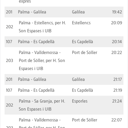
exprés
201
Palma - Galilea
Galilea
19:42
Palma - Estellencs, per H.
Estellencs
20:09
202
Son Espases i UIB
107
Palma - Es Capdellà
Es Capdellà
20:14
Palma - Valldemossa -
Port de Sóller
20:22
203
Port de Sóller, per H. Son
Espases i UIB
201
Palma - Galilea
Galilea
21:17
107
Palma - Es Capdellà
Es Capdellà
21:19
Palma - Sa Granja, per H.
Esporles
21:24
202
Son Espases i UIB
Palma - Valldemossa -
Port de Sóller
22:07
203
Port de Sóller, per H. Son