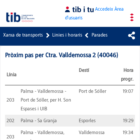
Salta al contingut principal
Accedeix
Àrea
d'usuaris
Xarxa de transports
Linies i horaris
Parades
Pròxim pas per
Ctra. Valldemossa 2
(
40046
)
Destí
Hora
Línia
progr.
Palma - Valldemossa -
Port de Sóller
19:07
203
Port de Sóller, per H. Son
Espases i UIB
202
Palma - Sa Granja
Esporles
19:29
Palma - Valldemossa,
Valldemossa
19:34
203