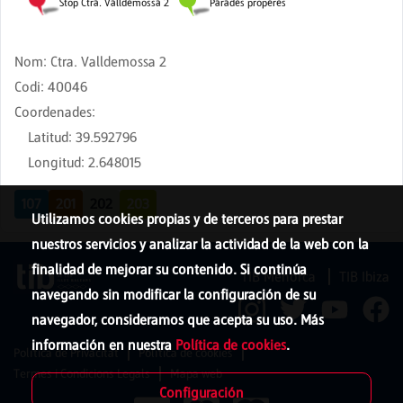
Nom
:
Ctra. Valldemossa 2
Codi
:
40046
Coordenades
:
Latitud
:
39.592796
Longitud
:
2.648015
107
201
202
203
Utilizamos cookies propias y de terceros para prestar
nuestros servicios y analizar la actividad de la web con la
finalidad de mejorar su contenido. Si continúa
TIB Menorca
TIB Ibiza
navegando sin modificar la configuración de su
navegador, consideramos que acepta su uso. Más
información en nuestra
Política de cookies
.
Política de Privacitat
Política de cookies
Termes i Condicions Legals
Mapa web
Configuración