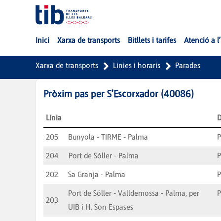
Salta al contingut principal
Inici
Xarxa de transports
Bitllets i tarifes
Atenció a l
Xarxa de transports
Linies i horaris
Parades
Pròxim pas per
S'Escorxador
(
40086
)
Línia
D
205
Bunyola - TIRME - Palma
204
Port de Sóller - Palma
202
Sa Granja - Palma
Port de Sóller - Valldemossa - Palma, per
203
UIB i H. Son Espases