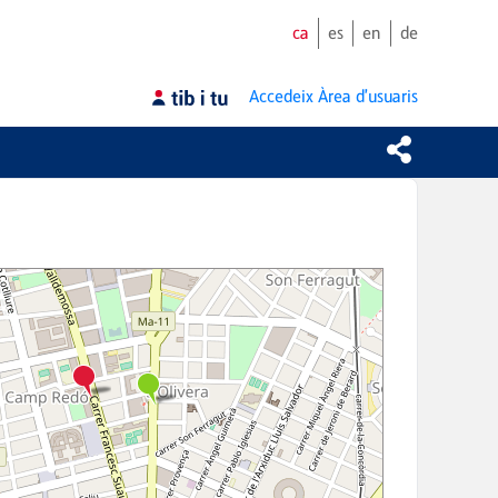
ca
es
en
de
Accedeix
Àrea d'usuaris