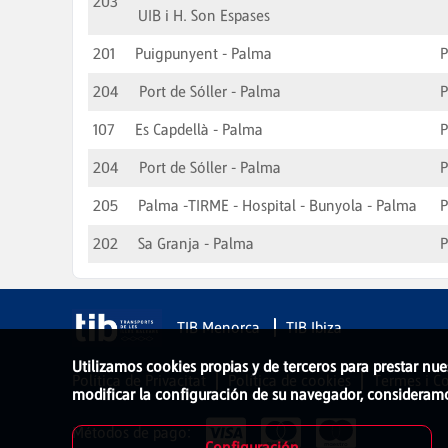
203
UIB i H. Son Espases
201
Puigpunyent - Palma
204
Port de Sóller - Palma
107
Es Capdellà - Palma
204
Port de Sóller - Palma
205
Palma -TIRME - Hospital - Bunyola - Palma
202
Sa Granja - Palma
TIB Menorca
TIB Ibiza
Utilizamos cookies propias y de terceros para prestar nue
Política de Privacitat
Política de cookies
Termes i C
modificar la configuración de su navegador, consideram
Métodos de pago:
Configuración