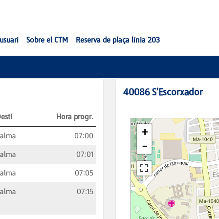
'usuari
Sobre el CTM
Reserva de plaça línia 203
40086
S'Escorxador
estí
Hora progr.
Palma
07:00
Palma
07:01
Palma
07:05
Palma
07:15