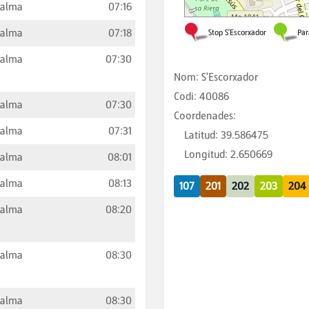
Palma
07:16
Palma
07:18
Palma
07:30
Nom
:
S'Escorxador
Codi
:
40086
Palma
07:30
Coordenades
:
Palma
07:31
Latitud
:
39.586475
Longitud
:
2.650669
Palma
08:01
Palma
08:13
107
201
202
203
204
Palma
08:20
Palma
08:30
Palma
08:30