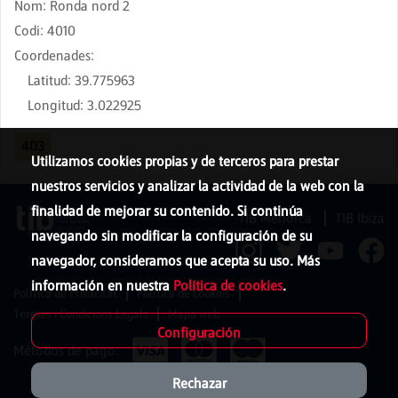
Nom
:
Ronda nord 2
Codi
:
4010
Coordenades
:
Latitud
:
39.775963
Longitud
:
3.022925
403
Utilizamos cookies propias y de terceros para prestar
nuestros servicios y analizar la actividad de la web con la
finalidad de mejorar su contenido. Si continúa
TIB Menorca
TIB Ibiza
navegando sin modificar la configuración de su
navegador, consideramos que acepta su uso. Más
información en nuestra
Política de cookies
.
Política de Privacitat
Política de cookies
Termes i Condicions Legals
Mapa web
Configuración
Métodos de pago:
Rechazar