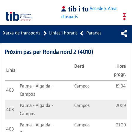
Salta al contingut principal
Accedeix
Àrea
d'usuaris
Xarxa de transports
Linies i horaris
Parades
Pròxim pas per
Ronda nord 2
(
4010
)
Destí
Hora
Línia
progr.
Palma - Algaida -
Campos
19:04
403
Campos
Palma - Algaida -
Campos
20:19
403
Campos
Palma - Algaida -
Campos
21:29
403