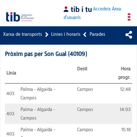
Salta al contingut principal
Accedeix
Àrea
d'usuaris
Xarxa de transports
Linies i horaris
Parades
Pròxim pas per
Son Gual
(
40109
)
Destí
Hora
Línia
progr.
Palma - Algaida -
Campos
12:48
403
Campos
Palma - Algaida -
Campos
14:03
403
Campos
Palma - Algaida -
Campos
15:18
403