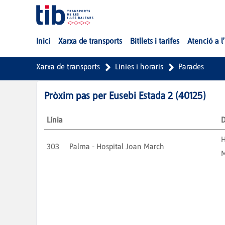
Salta al contingut principal
Inici
Xarxa de transports
Bitllets i tarifes
Atenció a l
Xarxa de transports
Linies i horaris
Parades
Pròxim pas per
Eusebi Estada 2
(
40125
)
Línia
D
H
303
Palma - Hospital Joan March