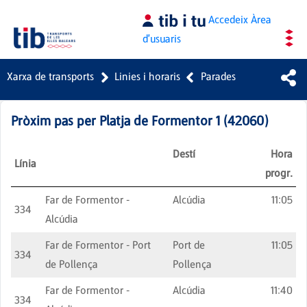
Salta al contingut principal
Accedeix
Àrea
d'usuaris
Xarxa de transports
Linies i horaris
Parades
Pròxim pas per
Platja de Formentor 1
(
42060
)
Destí
Hora
Línia
progr.
Far de Formentor -
Alcúdia
11:05
334
Alcúdia
Far de Formentor - Port
Port de
11:05
334
de Pollença
Pollença
Far de Formentor -
Alcúdia
11:40
334