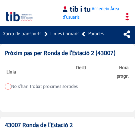
Salta al contingut principal
Accedeix
Àrea
d'usuaris
Xarxa de transports
Linies i horaris
Parades
Pròxim pas per
Ronda de l'Estació 2
(
43007
)
Destí
Hora
Línia
progr.
No s'han trobat pròximes sortides
43007
Ronda de l'Estació 2