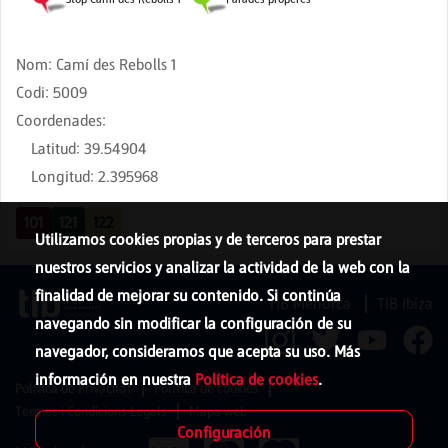
Nom
:
Camí des Rebolls 1
Codi
:
5009
Coordenades
:
Latitud
:
39.54904
Longitud
:
2.395968
101
121
122
Utilizamos cookies propias y de terceros para prestar
nuestros servicios y analizar la actividad de la web con la
finalidad de mejorar su contenido. Si continúa
TIB Menorca
TIB Ibiza
navegando sin modificar la configuración de su
navegador, consideramos que acepta su uso. Más
información en nuestra
Política de cookies
.
Política de Privacitat
Política de cookies
Termes i Condicions Legals
Mapa web
Configuración