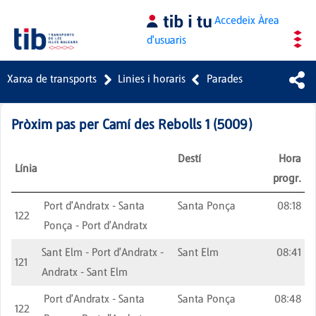
Salta al contingut principal
Accedeix
Àrea
d'usuaris
Xarxa de transports
Linies i horaris
Parades
Pròxim pas per
Camí des Rebolls 1
(
5009
)
Destí
Hora
Línia
progr.
Port d'Andratx - Santa
Santa Ponça
08:18
122
Ponça - Port d'Andratx
Sant Elm - Port d'Andratx -
Sant Elm
08:41
121
Andratx - Sant Elm
Port d'Andratx - Santa
Santa Ponça
08:48
122