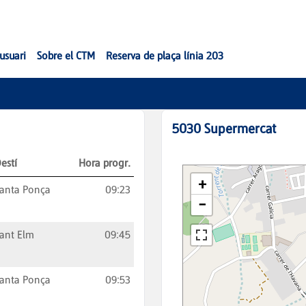
'usuari
Sobre el CTM
Reserva de plaça línia 203
5030
Supermercat
estí
Hora progr.
anta Ponça
09:23
ant Elm
09:45
anta Ponça
09:53