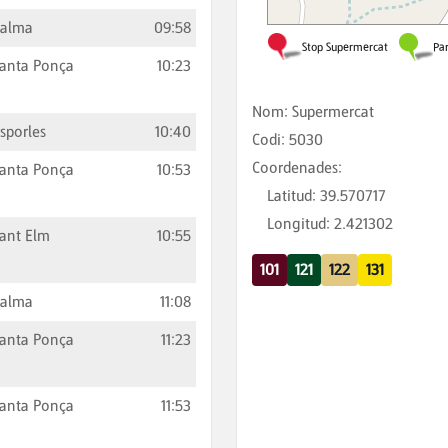
Palma
09:58
anta Ponça
10:23
Nom
:
Supermercat
sporles
10:40
Codi
:
5030
Coordenades
:
anta Ponça
10:53
Latitud
:
39.570717
Longitud
:
2.421302
ant Elm
10:55
101
121
122
131
Palma
11:08
anta Ponça
11:23
anta Ponça
11:53