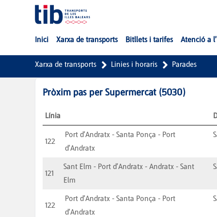
Salta al contingut principal
Inici
Xarxa de transports
Bitllets i tarifes
Atenció a l
Xarxa de transports
Linies i horaris
Parades
Pròxim pas per
Supermercat
(
5030
)
Línia
D
Port d'Andratx - Santa Ponça - Port
S
122
d'Andratx
Sant Elm - Port d'Andratx - Andratx - Sant
S
121
Elm
Port d'Andratx - Santa Ponça - Port
S
122
d'Andratx