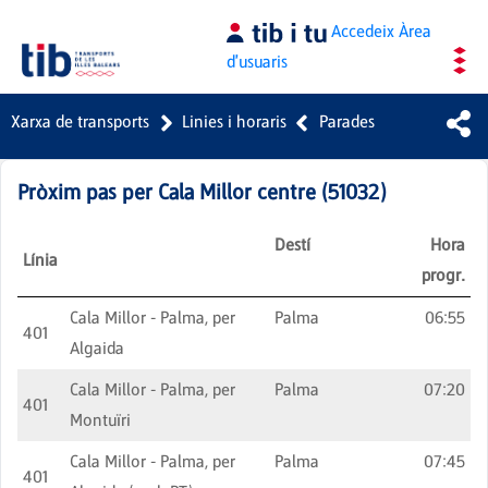
Salta al contingut principal
Accedeix
Àrea
d'usuaris
Xarxa de transports
Linies i horaris
Parades
Pròxim pas per
Cala Millor centre
(
51032
)
Destí
Hora
Línia
progr.
Cala Millor - Palma, per
Palma
06:55
401
Algaida
Cala Millor - Palma, per
Palma
07:20
401
Montuïri
Cala Millor - Palma, per
Palma
07:45
401