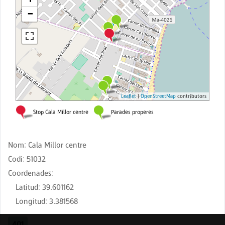
Nom
:
Cala Millor centre
Codi
:
51032
Coordenades
:
Latitud
:
39.601162
Longitud
:
3.381568
401