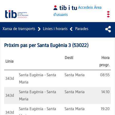
Salta al contingut principal
Accedeix
Àrea
d'usuaris
Xarxa de transports
Linies i horaris
Parades
Pròxim pas per
Santa Eugènia 3
(
53022
)
Destí
Hora
Línia
progr.
Santa Eugènia - Santa
Santa Maria
08:55
343d
Maria
Santa Eugènia - Santa
Santa Maria
14:10
343d
Maria
Santa Eugènia - Santa
Santa Maria
19:20
343d