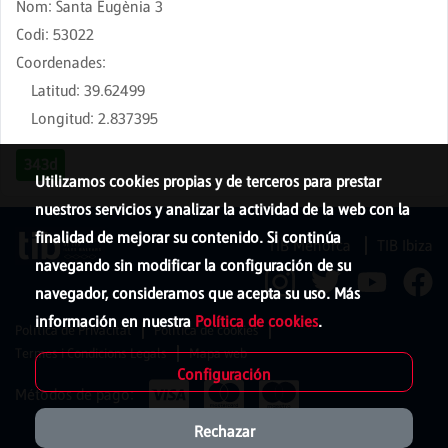
Nom
:
Santa Eugènia 3
Codi
:
53022
Coordenades
:
Latitud
:
39.62499
Longitud
:
2.837395
343d
Utilizamos cookies propias y de terceros para prestar
nuestros servicios y analizar la actividad de la web con la
finalidad de mejorar su contenido. Si continúa
TIB Menorca
TIB Ibiza
navegando sin modificar la configuración de su
navegador, consideramos que acepta su uso. Más
información en nuestra
Política de cookies
.
Política de Privacitat
Política de cookies
Termes i Condicions Legals
Mapa web
Configuración
Métodos de pago:
Rechazar