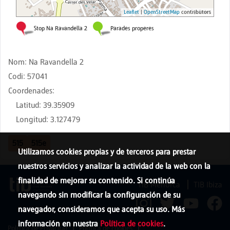
Nom
:
Na Ravandella 2
Codi
:
57041
Coordenades
:
Latitud
:
39.35909
Longitud
:
3.127479
515
515e
Utilizamos cookies propias y de terceros para prestar
nuestros servicios y analizar la actividad de la web con la
finalidad de mejorar su contenido. Si continúa
TIB Menorca
TIB Ibiza
navegando sin modificar la configuración de su
navegador, consideramos que acepta su uso. Más
información en nuestra
Política de cookies
.
Política de Privacitat
Política de cookies