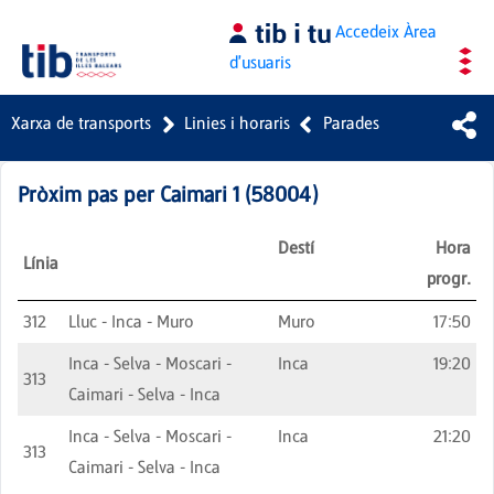
Salta al contingut principal
Accedeix
Àrea
d'usuaris
Xarxa de transports
Linies i horaris
Parades
Pròxim pas per
Caimari 1
(
58004
)
Destí
Hora
Línia
progr.
312
Lluc - Inca - Muro
Muro
17:50
Inca - Selva - Moscari -
Inca
19:20
313
Caimari - Selva - Inca
Inca - Selva - Moscari -
Inca
21:20
313
Caimari - Selva - Inca