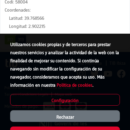
Codi
:
58004
Coordenades
:
Latitud
:
39.768566
Longitud
:
2.902215
312
313
Utilizamos cookies propias y de terceros para prestar
nuestros servicios y analizar la actividad de la web con la
finalidad de mejorar su contenido. Si continúa
TIB Menorca
TIB Ibiza
navegando sin modificar la configuración de su
navegador, consideramos que acepta su uso. Más
información en nuestra
Política de cookies
.
Política de Privacitat
Política de cookies
Termes i Condicions Legals
Mapa web
Configuración
Métodos de pago:
Rechazar