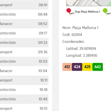
eroport
08:41
ortocristo
08:48
Manacor
08:52
Nom
:
Plaça Mallorca 1
ortocristo
09:17
Codi
:
62004
Coordenades
:
ortocristo
09:33
Latitud
:
39.601604
eroport
09:36
Longitud
:
3.381456
ortocristo
10:03
412
424
425
A42
Manacor
10:04
eroport
10:11
ortocristo
10:18
ortocristo
10:48
eroport
10:51