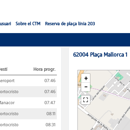
'usuari
Sobre el CTM
Reserva de plaça línia 203
62004
Plaça Mallorca 1
estí
Hora progr.
eroport
07:46
ortocristo
07:46
Manacor
07:47
ortocristo
08:11
ortocristo
08:31