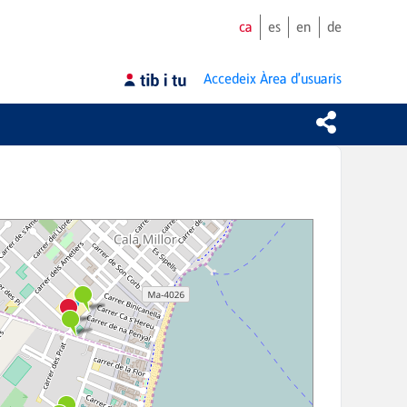
ca
es
en
de
Accedeix
Àrea d'usuaris