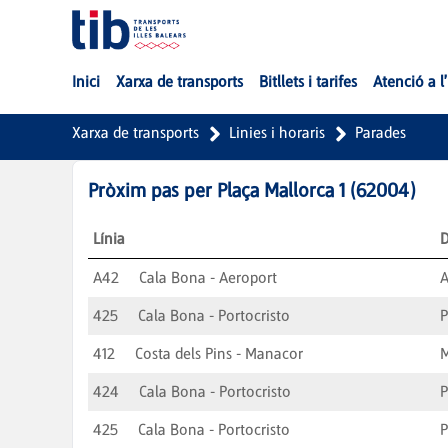
Salta al contingut principal
Inici
Xarxa de transports
Bitllets i tarifes
Atenció a l
Xarxa de transports
Linies i horaris
Parades
Pròxim pas per
Plaça Mallorca 1
(
62004
)
Línia
D
A42
Cala Bona - Aeroport
A
425
Cala Bona - Portocristo
P
412
Costa dels Pins - Manacor
424
Cala Bona - Portocristo
P
425
Cala Bona - Portocristo
P