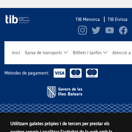
TIB Menorca
TIB Eivissa
Inici
Xarxa de transports
Bitllets i tarifes
Atenció a 
Mètodes de pagament:
Utilitzam galetes pròpies i de tercers per prestar els
nostres serveis i analitzar l'activitat de la web amb la