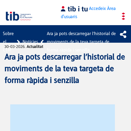
Salta al contingut principal
Accedeix
Àrea
d'usuaris
Sobre
Ara ja pots descarregar l’historial de
el
Notícies
moviments de la teva targeta de
30-03-2026.
Actualitat
CTM
forma ràpida i senzilla
Ara ja pots descarregar l’historial de
moviments de la teva targeta de
forma ràpida i senzilla