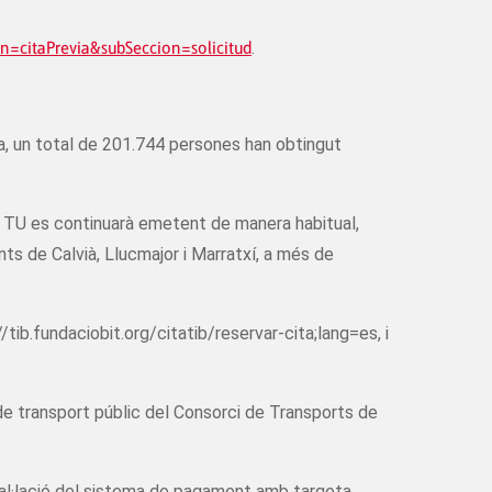
on=citaPrevia&subSeccion=solicitud
.
a, un total de 201.744 persones han obtingut
la TU es continuarà emetent de manera habitual,
nts de Calvià, Llucmajor i Marratxí, a més de
//tib.fundaciobit.org/citatib/reservar-cita;lang=es, i
 de transport públic del Consorci de Transports de
instal·lació del sistema de pagament amb targeta